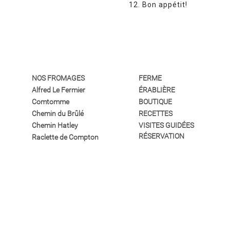
Bon appétit!
NOS FROMAGES
FERME
Alfred Le Fermier
ÉRABLIÈRE
Comtomme
BOUTIQUE
Chemin du Brûlé
RECETTES
Chemin Hatley
VISITES GUIDÉES
RÉSERVATION
Raclette de Compton
au Poivre
ACHETER EN LIGNE
Raclette de Compton
COORDONNÉES
Fondue de Compton