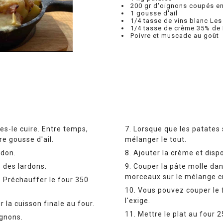
200 gr d'oignons coupés e
1 gousse d'ail
1/4 tasse de vins blanc Les
1/4 tasse de crème 35% de 
Poivre et muscade au goût
s-le cuire. Entre temps,
Lorsque que les patates sont cuites ajouter aux autres ingrédients et
e gousse d'ail.
mélanger le tout.
rdon.
Ajouter la crème et dispo
 des lardons.
Couper la pâte molle dans le sens de l'épaisseur et déposer les deux
morceaux sur le mélange cr
Vous pouvez couper le fromage à votre convenance si la forme du plat
l'exige.
r la cuisson finale au four.
Mettre le plat au four 
ignons.